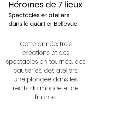
Héroïnes de 7 lieux
Spectacles et ateliers
dans le quartier Bellevue
Cette année: trois
créations et des
spectacles en tournée, des
causeries, des ateliers,
une plongée dans les
récits du monde et de
l'intime.
Leila
"Muse
Stage
"Shéhérazade"
croisieres
"Divas
Nathalie
Maria
Celine
histoires
Grand
Causerie-
Fanny
Nina
Fatima
Inès
au bout
Balthazar
Balade
"Cercle
ATELIER
Bounous,
Rouge"
"Raconte
(Mihai Trestian
Nantalot
arabes"
Krajcik
Vassilissa
Ripoll
au bout
Cercle
ciné:
Guiraud,
Helleboid,
Lalem
Cazalas.
du fil,
musicien et
et
des
(rendre