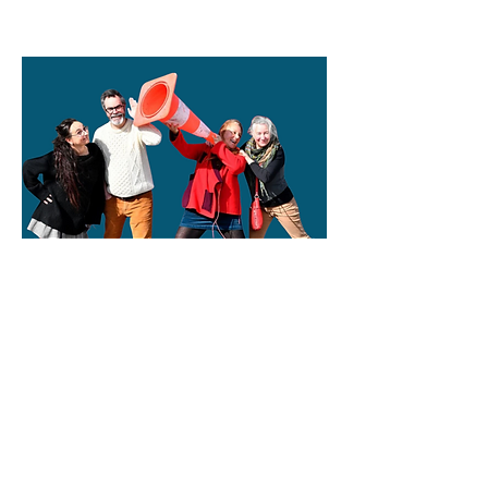
Les technicien.nes &
médiat.eu.rices