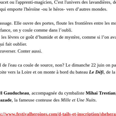
oucet ou l'apprenti-magicien, C'est l'univers des lavandières, de
 qui emporte l'héroïne -ou le héros- vers d’autres mondes.
ssage. Elle ouvre des portes, floute les frontières entre les 
nfance, on y coule comme dans l’oubli.
r les lèvres ce goût d’humide et de mystère, comme si l’on av
i fait oublier.
traverser. Conter aussi.
il de l'eau ca coule de source, non? Le dimanche 22 juin on pa
oite vers la Loire et on monte à
bord du bateau
Le Défi
,
 de l
ël Gauducheau
, accompagnée du cymbaliste 
Mihai Trestian
razade
, l
a fameuse conteuse des 
Mille et Une Nuits
.
s://www.festivalheroines.com/d-tails-et-inscription/shehera