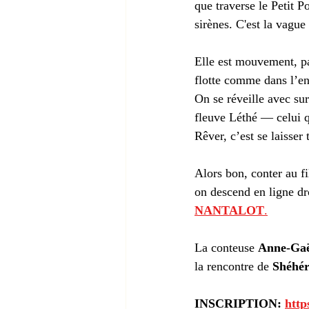
que traverse le Petit P
sirènes. C'est la vague
Elle est mouvement, pa
flotte comme dans l’e
On se réveille avec su
fleuve Léthé — celui qu
Rêver, c’est se laisser 
Alors bon, conter au f
on descend en ligne dr
NANTALOT
.
La conteuse 
Anne-Ga
la rencontre de
Shéhé
INSCRIPTION: 
http