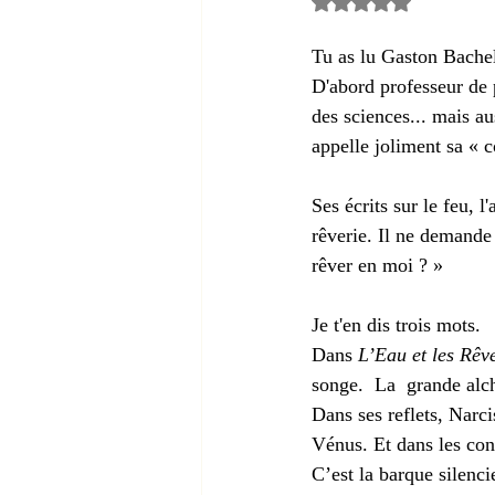
Noté NaN étoiles s
Tu as lu Gaston Bache
D'abord professeur de 
des sciences... mais au
appelle joliment sa « c
Ses écrits sur le feu, l
rêverie. Il ne demande 
rêver en moi ? »
Je t'en dis trois mots.
Dans 
L’Eau et les Rêv
songe.  La  grande alch
Dans ses reflets, Narc
Vénus. Et dans les cont
C’est la barque silenci