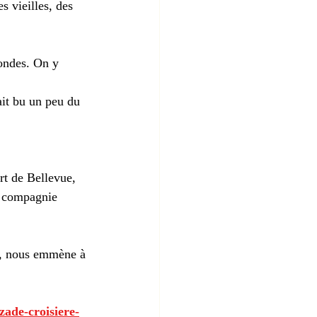
s vieilles, des 
mondes. On y 
ait bu un peu du 
rt de Bellevue, 
a compagnie 
, nous emmène à 
zade-croisiere-