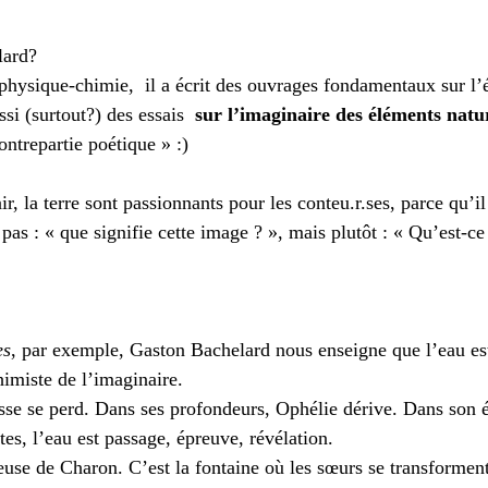
ur 5.
lard?
physique-chimie,  il a écrit des ouvrages fondamentaux sur l’
ssi (surtout?) des essais 
 sur l’imaginaire des éléments natu
ontrepartie poétique » :)
'air, la terre sont passionnants pour les
conteu.r.ses
, 
parce qu’il
pas : « que signifie cette image ? », mais plutôt : « Qu’est-ce 
es
, par exemple, Gaston Bachelard nous enseigne que l’eau est
imiste de l’imaginaire. 
isse se perd. Dans ses profondeurs, Ophélie dérive. Dans son 
es, l’eau est passage, épreuve, révélation.
euse de Charon. C’est la fontaine où les sœurs se transforment,