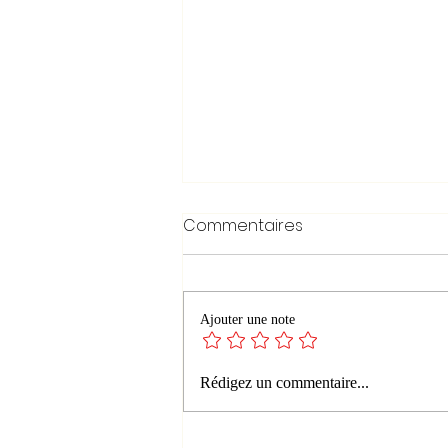
Commentaires
Ajouter une note
Celles qui portent et font
Rédigez un commentaire...
naitre les histoires