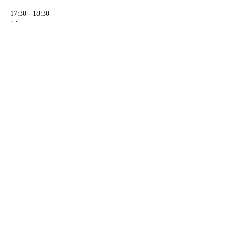
17:30 - 18:30
1 heure
La vieille qui...
Comptoir des alouettes
Tout voir
Partager cet événement
Compagnie La Lune Rousse