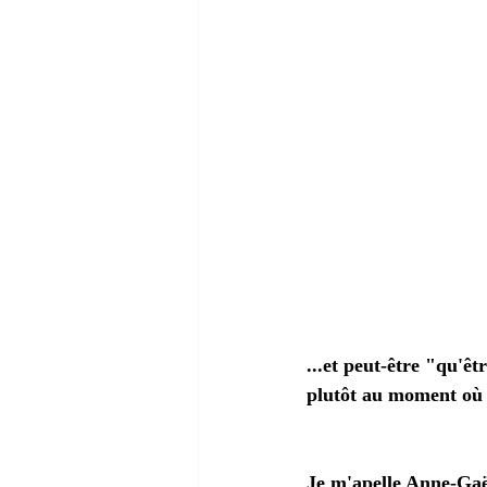
...et peut-être "qu'êt
plutôt au moment où l'
Je m'apelle Anne-Ga