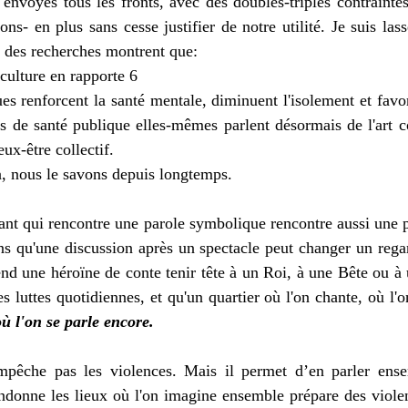
 envoyés tous les fronts, avec des doubles-triples contraintes, 
s- en plus sans cesse justifier de notre utilité. Je suis lass
 des recherches montrent que:
 culture en rapporte 6
ues renforcent la santé mentale, diminuent l'isolement et favor
ons de santé publique elles-mêmes parlent désormais de l'art 
ux-être collectif. 
in, nous le savons depuis longtemps.
nt qui rencontre une parole symbolique rencontre aussi une po
s qu'une discussion après un spectacle peut changer un regar
d une héroïne de conte tenir tête à un Roi, à une Bête ou à 
s luttes quotidiennes, et qu'un quartier où l'on chante, où l'on
où l'on se parle encore.
mpêche pas les violences. Mais il permet d’en parler ensem
ndonne les lieux où l'on imagine ensemble prépare des violen