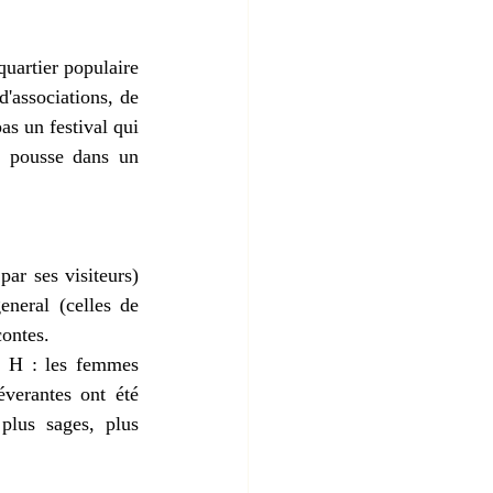
uartier populaire 
'associations, de 
s un festival qui 
i pousse dans un 
ar ses visiteurs) 
neral (celles de 
contes.
d H : les femmes 
éverantes ont été 
plus sages, plus 