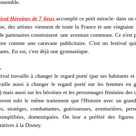
 ensemble.
ival Héroïnes de 7 lieux 
accomplit ce petit miracle: dans un q
e, des artistes viennent de toute la France et une vingtaine d
de partenaires construisent  une aventure commune. Ce n'est pa
oire comme une caravane publicitaire. C'est un festival qu
tants. En soi, c'est déjà une gymnastique.
.
ival travaille à changer le regard porté (par ses habitants et p
availle aussi à changer le regard porté sur les femmes en ge
) mais aussi sur les héroïnes et les personnages féminins des 
uvent subi le même traitement que l'Histoire avec un gran
tes, stratèges, combattantes, guérisseuses, aventurières, pers
implifiées, domestiquées. On leur a préféré des figures 
ratives à la Disney.