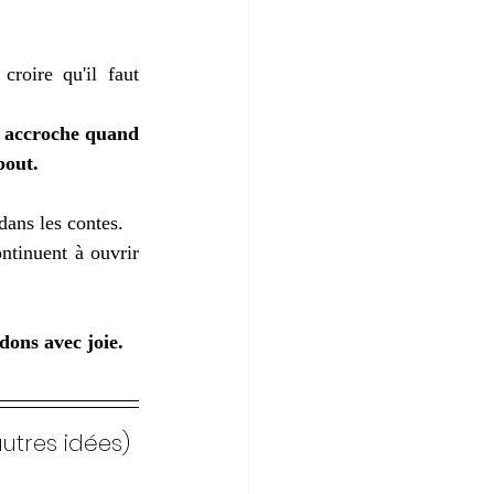
roire qu'il faut 
n accroche quand 
bout.
dans les contes.
ntinuent à ouvrir 
dons avec joie.
autres idées)