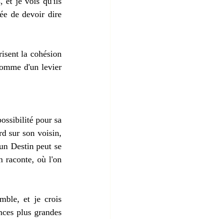
et je vois qu'ils 
ée de devoir dire 
isent la cohésion 
comme d'un levier 
ssibilité pour sa 
d sur son voisin, 
un Destin peut se 
 raconte, où l'on 
ble, et je crois 
ces plus grandes 